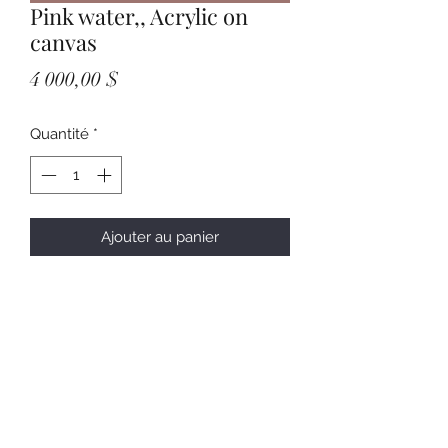
Pink water,, Acrylic on
canvas
Prix
4 000,00 $
Quantité
*
Ajouter au panier
Subscribe Form