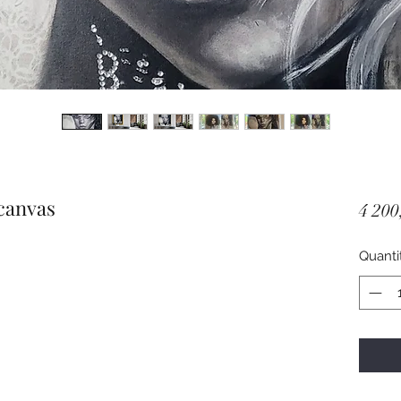
 canvas
4 200
Quanti