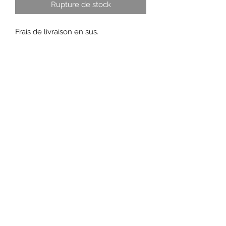
Rupture de stock
Frais de livraison en sus.
Subscribe Form
Submit
St-Zotique, QC, Canada